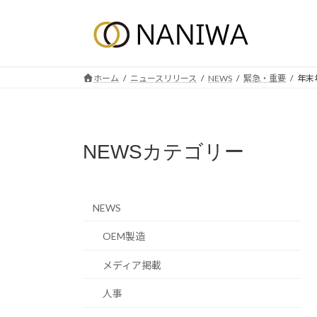
コ
ナ
ン
ビ
テ
ゲ
ン
ー
ツ
シ
ホーム
ニュースリリース
NEWS
緊急・重要
年末
へ
ョ
ス
ン
キ
に
ッ
移
NEWSカテゴリー
プ
動
NEWS
OEM製造
メディア掲載
人事