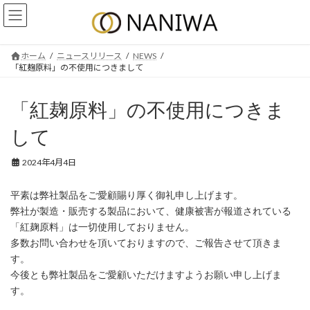
コ
ナ
ン
ビ
テ
ゲ
ン
ー
ホーム
ニュースリリース
NEWS
ツ
シ
「紅麹原料」の不使用につきまして
へ
ョ
ス
ン
キ
に
「紅麹原料」の不使用につきま
ッ
移
プ
動
して
2024年4月4日
平素は弊社製品をご愛顧賜り厚く御礼申し上げます。
弊社が製造・販売する製品において、健康被害が報道されている
「紅麹原料」は一切使用しておりません。
多数お問い合わせを頂いておりますので、ご報告させて頂きま
す。
今後とも弊社製品をご愛顧いただけますようお願い申し上げま
す。