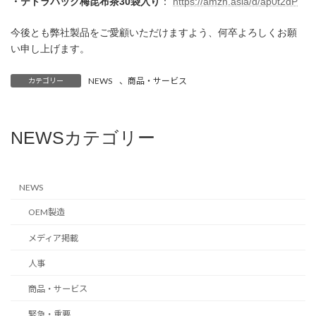
・テトラパック梅昆布茶30袋入り
：
https://amzn.asia/d/ap0t2dP
今後とも弊社製品をご愛顧いただけますよう、何卒よろしくお願
い申し上げます。
NEWS
、
商品・サービス
カテゴリー
NEWSカテゴリー
NEWS
OEM製造
メディア掲載
人事
商品・サービス
緊急・重要