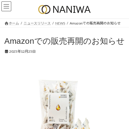
コ
ナ
ン
ビ
テ
ゲ
ン
ー
ホーム
ニュースリリース
NEWS
Amazonでの販売再開のお知らせ
ツ
シ
へ
ョ
ス
ン
Amazonでの販売再開のお知らせ
キ
に
ッ
移
2025年12月25日
プ
動