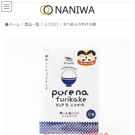
コ
ナ
ン
ビ
テ
ゲ
ン
ー
ホーム
商品一覧
ふりかけ
かつおふりかけ10本
ツ
シ
へ
ョ
ス
ン
キ
に
ッ
移
プ
動