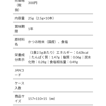
売価格
300円
（税
抜）
内容量
25g（2.5g×10本）
賞味期
1年
限
原材料
かつお粉末（国産）、食塩
名
（1食2.5gあたり）エネルギー：0.63kcal
栄養成
｜たんぱく質：1.47g｜脂質：0.06g｜炭水
分表示
化物：0.28g｜食塩相当量：0.49g
JANコ
ード
ケース
入数
商品サ
157×110×15（㎜）
イズ