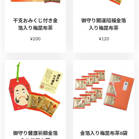
干支おみくじ付き金
御守り開運招福金箔
箔入り梅昆布茶
入り梅昆布茶
¥200
¥120
御守り健康祈願金箔
金箔入り梅昆布茶8袋