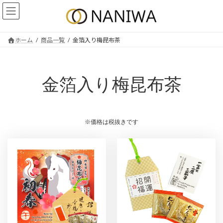
コ
ナ
ン
ビ
テ
ゲ
ン
ー
ホーム
商品一覧
金箔入り梅昆布茶
ツ
シ
へ
ョ
ス
ン
キ
に
金箔入り梅昆布茶
ッ
移
プ
動
※価格は税抜きです