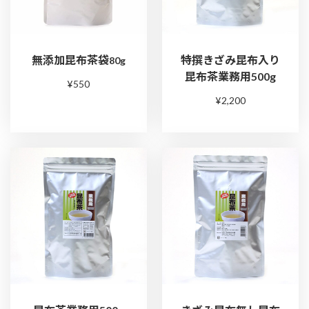
無添加昆布茶袋
特撰きざみ昆布入り
80g
昆布茶業務用500g
¥550
¥2,200