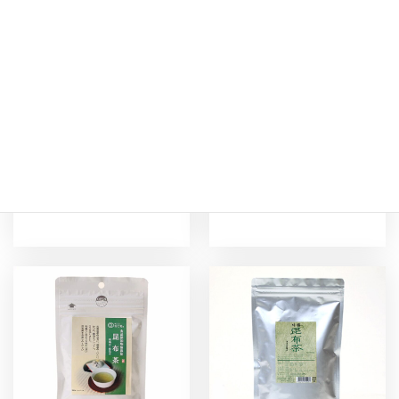
スティック昆布茶12
無添加昆布茶缶
80g
本
¥600
¥300