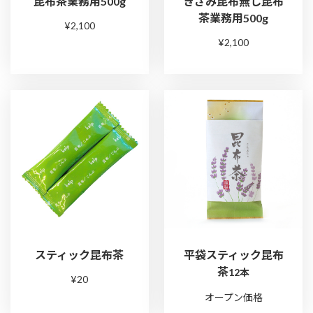
昆布茶業務用500g
きざみ昆布無し昆布
茶業務用500g
¥2,100
¥2,100
スティック昆布茶
平袋スティック昆布
茶
12本
¥20
さ
オープン価格
ら
さ