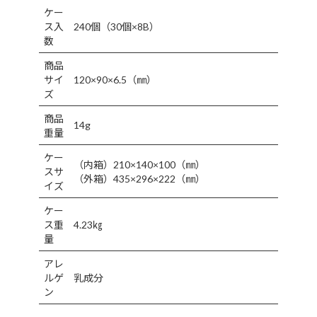
ケー
ス入
240個（30個×8B）
数
商品
サイ
120×90×6.5（㎜）
ズ
商品
14g
重量
ケー
（内箱）210×140×100（㎜）
スサ
（外箱）435×296×222（㎜）
イズ
ケー
ス重
4.23㎏
量
アレ
ルゲ
乳成分
ン