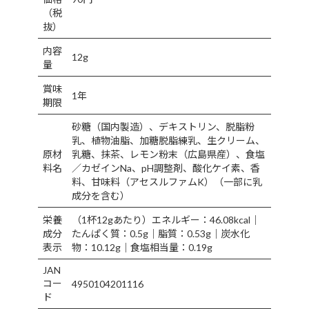
（税
抜）
内容
12g
量
賞味
1年
期限
砂糖（国内製造）、デキストリン、脱脂粉
乳、植物油脂、加糖脱脂練乳、生クリーム、
原材
乳糖、抹茶、レモン粉末（広島県産）、食塩
料名
／カゼインNa、pH調整剤、酸化ケイ素、香
料、甘味料（アセスルファムK）（一部に乳
成分を含む）
栄養
（1杯12gあたり）エネルギー：46.08kcal｜
成分
たんぱく質：0.5g｜脂質：0.53g｜炭水化
表示
物：10.12g｜食塩相当量：0.19g
JAN
コー
4950104201116
ド