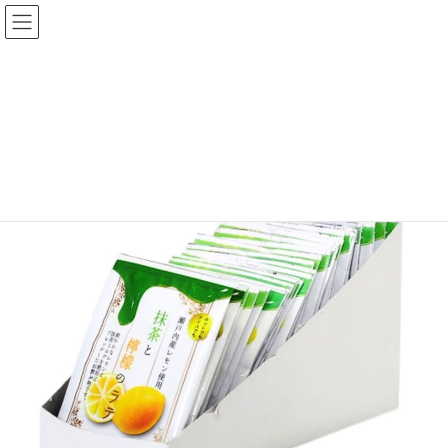
コ
ナ
ン
ビ
テ
ゲ
ン
ー
ホーム
商品一覧
粉末飲料
抹茶レモンラテ個包装
ツ
シ
へ
ョ
ス
ン
キ
に
ッ
移
プ
動