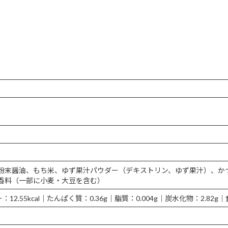
粉末醤油、もち米、ゆず果汁パウダー（デキストリン、ゆず果汁）、か
香料（一部に小麦・大豆を含む）
2.55kcal｜たんぱく質：0.36g｜脂質：0.004g｜炭水化物：2.82g｜