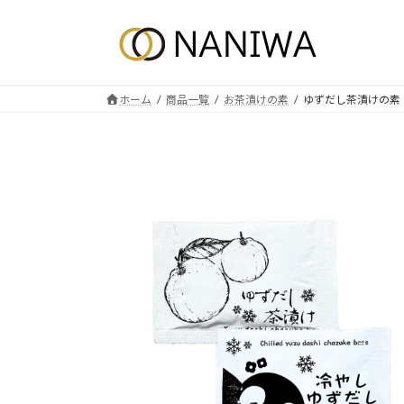
コ
ナ
ン
ビ
テ
ゲ
ン
ー
ツ
シ
ホーム
商品一覧
お茶漬けの素
ゆずだし茶漬けの素
へ
ョ
ス
ン
キ
に
ッ
移
プ
動