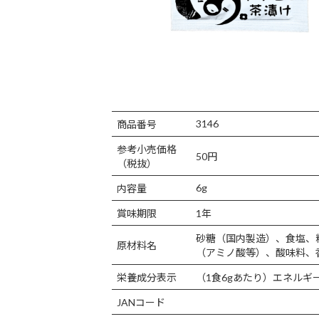
3146
商品番号
参考小売価格
50円
（税抜）
6g
内容量
賞味期限
1年
砂糖（国内製造）、食塩、
原材料名
（アミノ酸等）、酸味料、
栄養成分表示
（1食6gあたり）エネルギー：1
JANコード