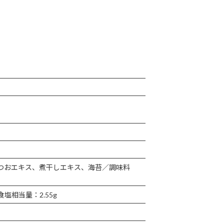
つおエキス、煮干しエキス、海苔／調味料
食塩相当量：2.55g