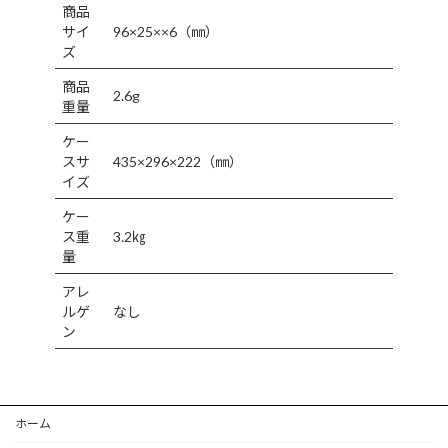
商品
サイ
96×25××6（㎜）
ズ
商品
2.6g
重量
ケー
スサ
435×296×222（㎜）
イズ
ケー
ス重
3.2㎏
量
アレ
ルゲ
なし
ン
ホーム