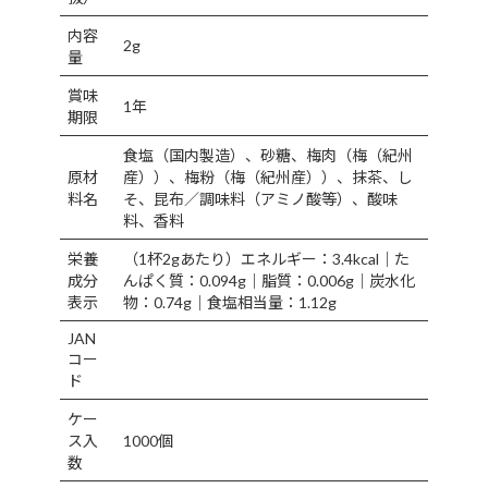
内容
2g
量
賞味
1年
期限
食塩（国内製造）、砂糖、梅肉（梅（紀州
原材
産））、梅粉（梅（紀州産））、抹茶、し
料名
そ、昆布／調味料（アミノ酸等）、酸味
料、香料
栄養
（1杯2gあたり）エネルギー：3.4kcal｜た
成分
んぱく質：0.094g｜脂質：0.006g｜炭水化
表示
物：0.74g｜食塩相当量：1.12g
JAN
コー
ド
ケー
ス入
1000個
数