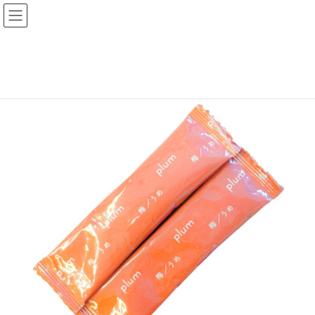
コ
ナ
ン
ビ
テ
ゲ
ン
ー
ホーム
商品一覧
梅昆布茶
スティック梅昆布茶
ツ
シ
へ
ョ
ス
ン
キ
に
ッ
移
プ
動